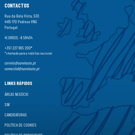
CONTACTOS
Rua da Bela Vista, 530
4415-170 Pedroso VNG
Portugal
41.08920, -8.58404
+351 227 865 200*
*chamada para a rede fixa nacional
correio@sunviauto.pt
comercial@sunviauto.pt
LINKS RÁPIDOS
ÁREAS NEGÓCIO
SAV
CANDIDATURAS
POLÍTICA DE COOKIES